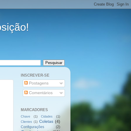
osição!
INSCREVER-SE
Postagens
Comentários
MARCADORES
Chave
(1)
Cidades
(1)
Coletas
(4)
Clientes
(1)
Configurações
(2)