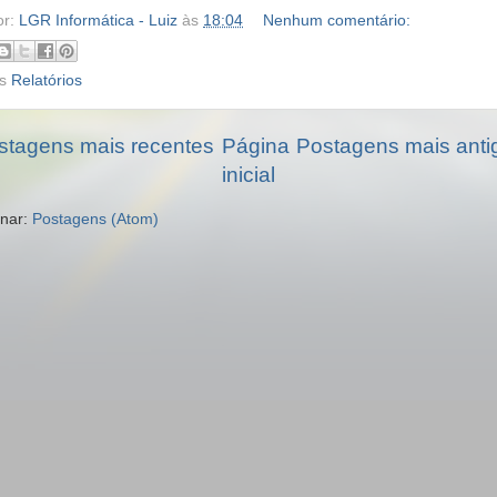
or:
LGR Informática - Luiz
às
18:04
Nenhum comentário:
gs
Relatórios
stagens mais recentes
Página
Postagens mais anti
inicial
inar:
Postagens (Atom)