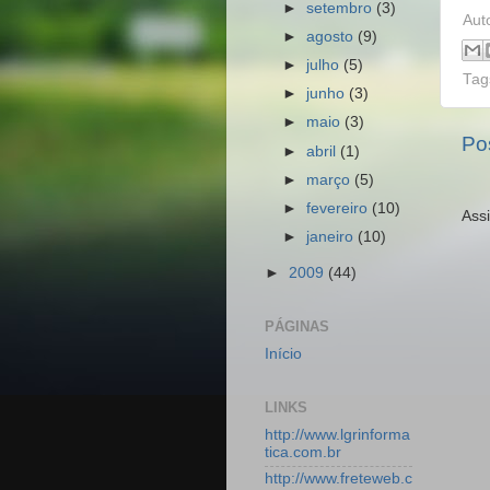
►
setembro
(3)
Aut
►
agosto
(9)
►
julho
(5)
Ta
►
junho
(3)
►
maio
(3)
Po
►
abril
(1)
►
março
(5)
►
fevereiro
(10)
Ass
►
janeiro
(10)
►
2009
(44)
PÁGINAS
Início
LINKS
http://www.lgrinforma
tica.com.br
http://www.freteweb.c