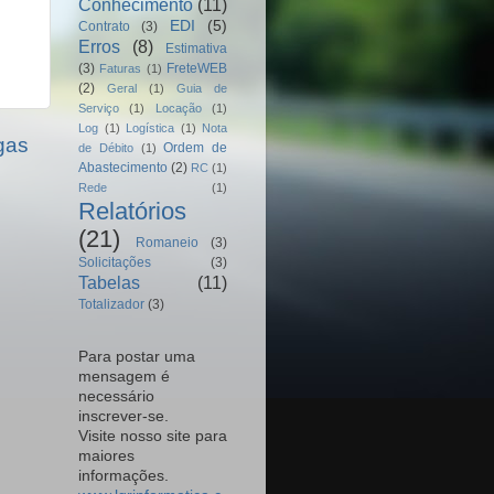
Conhecimento
(11)
EDI
(5)
Contrato
(3)
Erros
(8)
Estimativa
(3)
FreteWEB
Faturas
(1)
(2)
Geral
(1)
Guia de
Serviço
(1)
Locação
(1)
Log
(1)
Logística
(1)
Nota
gas
Ordem de
de Débito
(1)
Abastecimento
(2)
RC
(1)
Rede
(1)
Relatórios
(21)
Romaneio
(3)
Solicitações
(3)
Tabelas
(11)
Totalizador
(3)
Para postar uma
mensagem é
necessário
inscrever-se.
Visite nosso site para
maiores
informações.