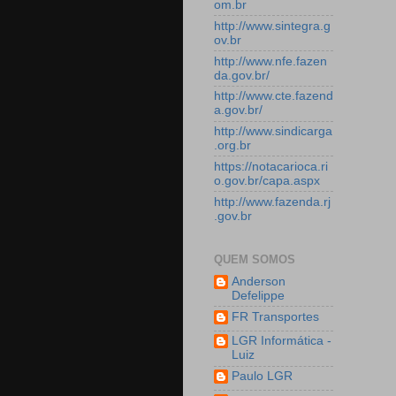
om.br
http://www.sintegra.g
ov.br
http://www.nfe.fazen
da.gov.br/
http://www.cte.fazend
a.gov.br/
http://www.sindicarga
.org.br
https://notacarioca.ri
o.gov.br/capa.aspx
http://www.fazenda.rj
.gov.br
QUEM SOMOS
Anderson
Defelippe
FR Transportes
LGR Informática -
Luiz
Paulo LGR