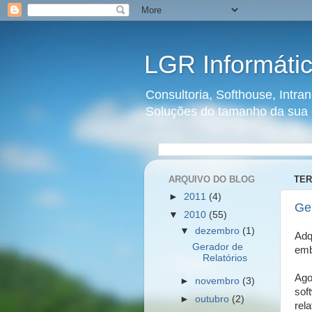
LGR Informátic
Consultoria, Softhouse, Intr
Soluções do tamanho da sua
ARQUIVO DO BLOG
TER
►
2011
(4)
Ge
▼
2010
(55)
▼
dezembro
(1)
Adq
Gerador de
emb
Relatórios
Ago
►
novembro
(3)
sof
►
outubro
(2)
rel