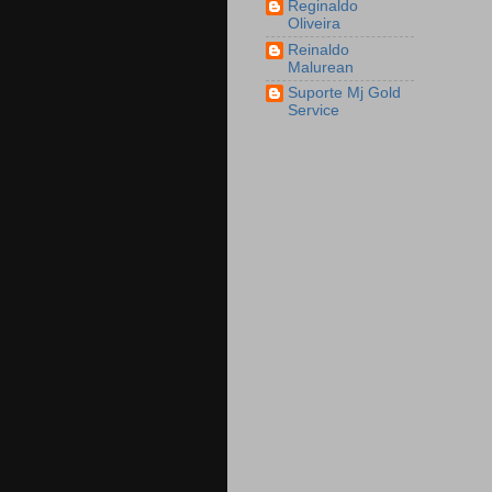
Reginaldo
Oliveira
Reinaldo
Malurean
Suporte Mj Gold
Service