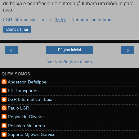
de baixa e ocorrência de entrega já tinham um módulo para
isso.
LGR Informática - Luiz
às
07:57
Nenhum comentário:
Compartilhar
‹
›
Página inicial
Ver versão para a web
QUEM SOMOS
Anderson Defelippe
FR Transportes
LGR Informática - Luiz
Paulo LGR
Reginaldo Oliveira
Reinaldo Malurean
Suporte Mj Gold Service