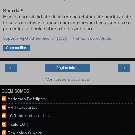
Bom dia!!!
Existe a possibilidade de inserir no relatório de produção de
frota, as coletas efetuadas com seus respectivos valores e o
percentual do frete sobre o frete carreteiro.
Suporte Mj Gold Service
às
10:00
Nenhum comentário:
Compartilhar
‹
›
Página inicial
Ver versão para a web
QUEM SOMOS
Anderson Defelippe
FR Transportes
LGR Informática - Luiz
Paulo LGR
Reginaldo Oliveira