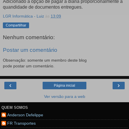
Adicionado a opção de pagar a diária proporcionalmente à
quandidade de documentos entregues.
LGR Informática - Luiz
às
13:09
Compartilhar
Nenhum comentário:
Postar um comentário
Observação: somente um membro deste blog
pode postar um comentário.
‹
›
Página inicial
Ver versão para a web
QUEM SOMOS
Anderson Defelippe
FR Transportes