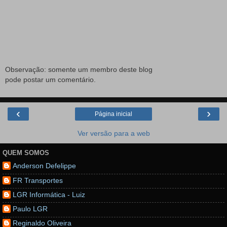
Observação: somente um membro deste blog
pode postar um comentário.
‹
›
Página inicial
Ver versão para a web
QUEM SOMOS
Anderson Defelippe
FR Transportes
LGR Informática - Luiz
Paulo LGR
Reginaldo Oliveira