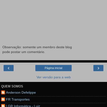
Observação: somente um membro deste blog
pode postar um comentário.
‹
›
Página inicial
Ver versão para a web
QUEM SOMOS
Anderson Defelippe
FR Transportes
LGR Informática - Luiz