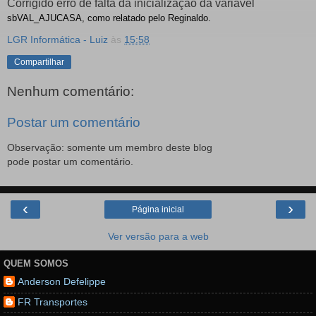
Corrigido erro de falta da inicialização da variável
sbVAL_AJUCASA, como relatado pelo Reginaldo.
LGR Informática - Luiz
às
15:58
Compartilhar
Nenhum comentário:
Postar um comentário
Observação: somente um membro deste blog
pode postar um comentário.
‹
›
Página inicial
Ver versão para a web
QUEM SOMOS
Anderson Defelippe
FR Transportes