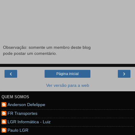
Observação: somente um membro deste blog
pode postar um comentário.
‹
›
Página inicial
Ver versão para a web
QUEM SOMOS
Anderson Defelippe
FR Transportes
LGR Informática - Luiz
Paulo LGR