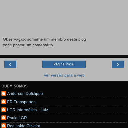
Observação: somente um membro deste blog
pode postar um comentário.
‹
›
Página inicial
Ver versão para a web
QUEM SOMOS
Anderson Defelippe
FR Transportes
LGR Informática - Luiz
Paulo LGR
Reginaldo Oliveira